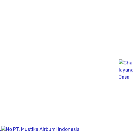
Solusi Sondir sebagai tes pengujian tanah untuk
mengetahui karakteristik tanah, Untuk pembangunan
Gedung dan Konstruksinya.
Jasa Geolistrik Terdekat, untuk mengetahui Sifat-sifat
Kelistrikan dibawah permukaan tanah dengan
menginjeksikan arus listrik kedalam tanah.
Ahli PDA Test Terbaik sebagai Dynamic Analyzer Test
untuk mengukur kapasitas tekanan tiang secara
dinamik untuk fondasi tiang pancang atau tiang bor,
mengunakan Wave Machanics
Jasa Bor Sumur / Sumur Bor Terdekat, Solusi
mendapatkan mata air bersih tanah untuk bisa di
pergunakan dikesehariannya, aliran bersih memiliki
pengeboran yang dalam pada penemuan titik putih
pasiryang bersih sesuai kedalamanya.
.