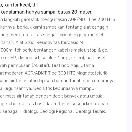
kantor kecil, dll
 kedalaman hanya sampai batas 20 meter
 langkah geolistrik mengunakan AGR/MDT tipe 300 HT3
kannya, berikuk kami sampaikan tentang alat canggih
ang memiliki kualitas sangat mudah digunakan oleh
anah, Alat Studi Resistivitas berbasis MT
 300m, tdk perlu bentangan kabel (simple), stop & go,
 dr HP, dioperasi bisa oleh 1 org (efisien), hasil riset
bawah permukaan (Akuifer), Testindo Maju Utama
lat moderen AGR/ADMT Tipe 300 HT3 Magnetotelurik
aan air tanah atau lapisan batuan tanah pada umumnya,
ada kegunaannya, Geolsitrik kebunaanya mampu
 mata air tanah dengan debit banyak atau untuk
tahui kualitas hasil dalam tanah sesuai kebutuhan
 sebagai Hidrologi, Geologi Regional, Geologi Teknik,