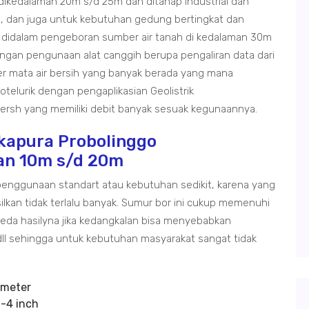
ikedalaman 20m s/d 25m dan ditahap industrial dan
, dan juga untuk kebutuhan gedung bertingkat dan
sa didalam pengeboran sumber air tanah di kedalaman 30m
engan pengunaan alat canggih berupa pengaliran data dari
r mata air bersih yang banyak berada yang mana
lurik dengan pengaplikasian Geolistrik
ersh yang memiliki debit banyak sesuak kegunaannya.
kapura Probolinggo
an 10m s/d 20m
penggunaan standart atau kebutuhan sedikit, karena yang
asilkan tidak terlalu banyak. Sumur bor ini cukup memenuhi
eda hasilyna jika kedangkalan bisa menyebabkan
r dll sehingga untuk kebutuhan masyarakat sangat tidak
 meter
-4 inch