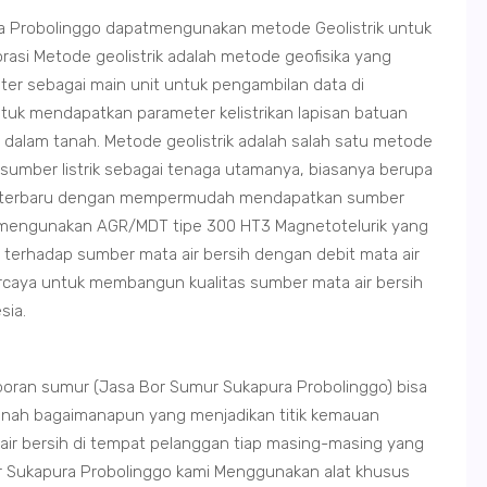
a Probolinggo dapatmengunakan metode Geolistrik untuk
rasi Metode geolistrik adalah metode geofisika yang
er sebagai main unit untuk pengambilan data di
untuk mendapatkan parameter kelistrikan lapisan batuan
ke dalam tanah. Metode geolistrik adalah salah satu metode
n sumber listrik sebagai tenaga utamanya, biasanya berupa
alat terbaru dengan mempermudah mendapatkan sumber
an mengunakan AGR/MDT tipe 300 HT3 Magnetotelurik yang
ian terhadap sumber mata air bersih dengan debit mata air
ercaya untuk membangun kualitas sumber mata air bersih
sia.
oran sumur (Jasa Bor Sumur Sukapura Probolinggo) bisa
anah bagaimanapun yang menjadikan titik kemauan
air bersih di tempat pelanggan tiap masing-masing yang
r Sukapura Probolinggo kami Menggunakan alat khusus