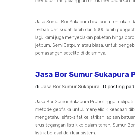
memudahkan pelanggan untuk mendapatkan titik
Jasa Sumur Bor Sukapura bisa anda tentukan da
terbaik dan sudah lebih dari 5000 lebih pengeo
lagi, kami juga menyediakan paketan hinga b
jetpum, Semi Jetpum atau biasa. untuk penge
pemasangan satelite di dalamnya.
Jasa Bor Sumur Sukapura P
di
Jasa Bor Sumur Sukapura
Diposting pa
Jasa Bor Sumur Sukapura Probolinggo meliputi 
metode geofisika untuk menyelidiki keadaan d
mengetahui sifat-sifat kelistrikan lapisan bat
arus tegangan listrik ke dalam tanah, Sumur Bor
listrik berasal dari luar sistem.