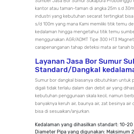
Sumber Jasa Bor Sumur Sukapura Probolinggo d
kantor atau taman-taman di angka 25m s.d 30m
industri yang kebutuhan secarat tertingkat bi
s/d 100m yang mana Kami memiliki titik temu d
kedalaman hingga mengetahui titik temu sumbe
menggunakan AGR/ADMT Tipe 300 HT3 Magnetote
carapenanganan tahap deteksi mata air tanah b
Layanan Jasa Bor Sumur Su
Standard/Dangkal kedalam
Sumur bor dangkal biasanya dibutuhkan untuk 
digali tidak terlalu dalam dan debit air yang dih
kebutuhan penggunaan skala kecil, namun berb
banyaknya keruh air, baunya air, zat besinya ai
bisa di sesuaikan/anjurkan.
Kedalaman yang dihasilkan standart: 10-20
Diameter Pipa yang digunakan: Maksimum 2