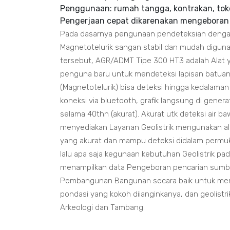
Penggunaan: rumah tangga, kontrakan, toko, 
Pengerjaan cepat dikarenakan mengeboran
Pada dasarnya pengunaan pendeteksian dengan
Magnetotelurik sangan stabil dan mudah diguna
tersebut, AGR/ADMT Tipe 300 HT3 adalah Alat y
penguna baru untuk mendeteksi lapisan batuan t
(Magnetotelurik) bisa deteksi hingga kedalaman
koneksi via bluetooth, grafik langsung di generate
selama 40thn (akurat). Akurat utk deteksi air 
menyediakan Layanan Geolistrik mengunakan a
yang akurat dan mampu deteksi didalam permuk
lalu apa saja kegunaan kebutuhan Geolistrik p
menampilkan data Pengeboran pencarian sumber
Pembangunan Bangunan secara baik untuk menge
pondasi yang kokoh diianginkanya, dan geolistrik
Arkeologi dan Tambang.