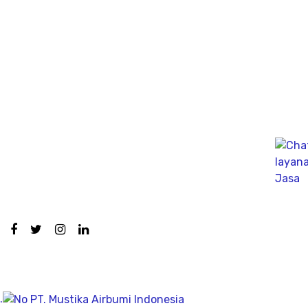
menginjeksikan arus listrik kedalam tanah.
Ahli PDA Test Terbaik sebagai Dynamic Analyzer Test
untuk mengukur kapasitas tekanan tiang secara
dinamik untuk fondasi tiang pancang atau tiang bor,
mengunakan Wave Machanics
Jasa Bor Sumur / Sumur Bor Terdekat, Solusi
mendapatkan mata air bersih tanah untuk bisa di
pergunakan dikesehariannya, aliran bersih memiliki
pengeboran yang dalam pada penemuan titik putih
pasiryang bersih sesuai kedalamanya.
Company
.
Geolistrik