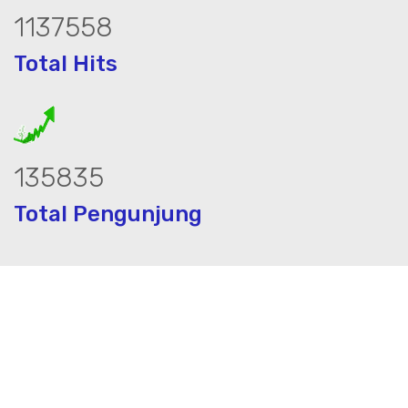
1543510
Total Hits
185035
Total Pengunjung
asa geolistrik, sumur bor, bor sumur,mat