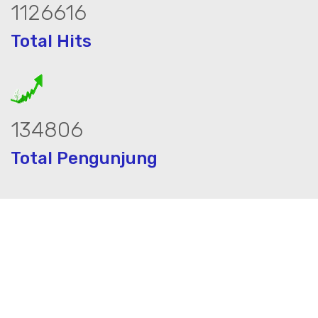
1536294
Total Hits
183827
Total Pengunjung
 jasa geolistrik, sumur bor, bor sumur,m