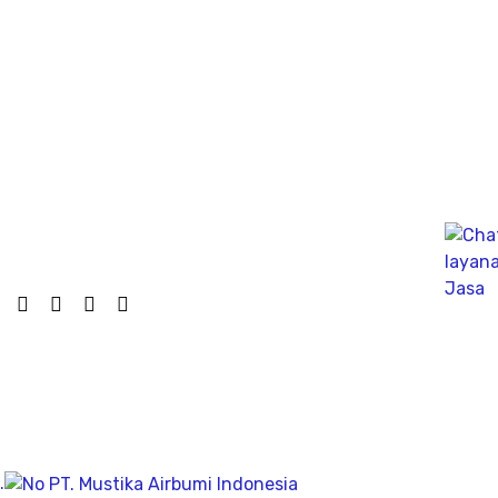
untuk mengukur kapasitas tekanan tiang secara
dinamik untuk fondasi tiang pancang atau tiang bor,
mengunakan Wave Machanics
Jasa Bor Sumur / Sumur Bor Terdekat, Solusi
mendapatkan mata air bersih tanah untuk bisa di
pergunakan dikesehariannya, aliran bersih memiliki
pengeboran yang dalam pada penemuan titik putih
pasiryang bersih sesuai kedalamanya.
Company
Geolistrik
PDA Test
.