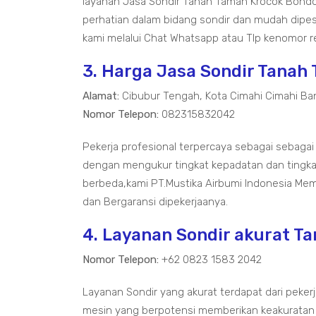
layanan Jasa Sondir Tanah Taman Krocok Bo
perhatian dalam bidang sondir dan mudah dip
kami melalui Chat Whatsapp atau Tlp kenomor r
3. Harga Jasa Sondir Tanah
Alamat:
Cibubur Tengah, Kota Cimahi Cimahi Ba
Nomor Telepon:
082315832042
Pekerja profesional terpercaya sebagai sebagai
dengan mengukur tingkat kepadatan dan tingka
berbeda,kami PT.Mustika Airbumi Indonesia Me
dan Bergaransi dipekerjaanya.
4. Layanan Sondir akurat 
Nomor Telepon:
+62 0823 1583 2042
Layanan Sondir yang akurat terdapat dari pekerj
mesin yang berpotensi memberikan keakuratan