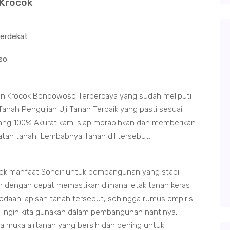
 Krocok
erdekat
so
an Krocok Bondowoso Terpercaya yang sudah meliputi
nah Pengujian Uji Tanah Terbaik yang pasti sesuai
 yang 100% Akurat kami siap merapihkan dan memberikan
datan tanah, Lembabnya Tanah dll tersebut.
ok manfaat Sondir untuk pembangunan yang stabil
an dengan cepat memastikan dimana letak tanah keras
edaan lapisan tanah tersebut, sehingga rumus empiris
 ingin kita gunakan dalam pembangunan nantinya,
ya muka airtanah yang bersih dan bening untuk