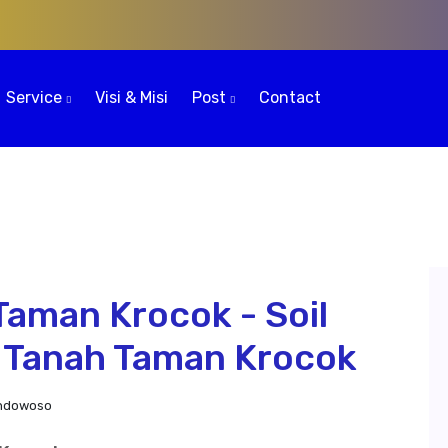
Service
Visi & Misi
Post
Contact
Taman Krocok - Soil
g Tanah Taman Krocok
ondowoso