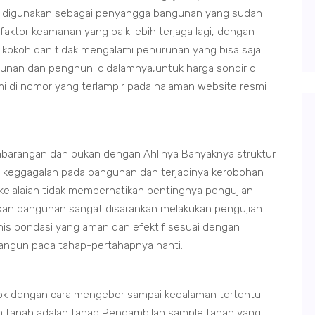
t digunakan sebagai penyangga bangunan yang sudah
 faktor keamanan yang baik lebih terjaga lagi, dengan
 kokoh dan tidak mengalami penurunan yang bisa saja
unan dan penghuni didalamnya,untuk harga sondir di
mi di nomor yang terlampir pada halaman website resmi
barangan dan bukan dengan Ahlinya Banyaknya struktur
n keggagalan pada bangunan dan terjadinya kerobohan
 kelalaian tidak memperhatikan pentingnya pengujian
ikan bangunan sangat disarankan melakukan pengujian
nis pondasi yang aman dan efektif sesuai dengan
ibangun pada tahap-pertahapnya nanti.
ok dengan cara mengebor sampai kedalaman tertentu
 tanah adalah tahap Pengambilan sample tanah yang