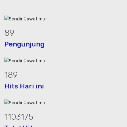
120
Pengunjung
257
Hits Hari ini
1496210