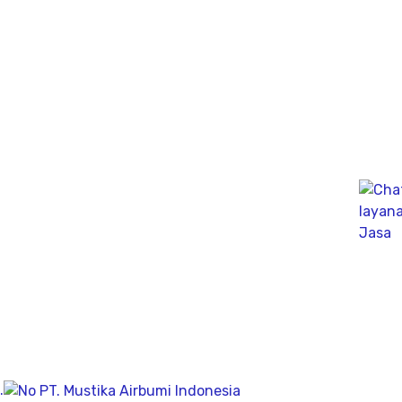
Jasa Bor Sumur / Sumur Bor Terdekat, Solusi
mendapatkan mata air bersih tanah untuk bisa di
pergunakan dikesehariannya, aliran bersih memiliki
pengeboran yang dalam pada penemuan titik putih
pasiryang bersih sesuai kedalamanya.
Company
Geolistrik
PDA Test
Sondir
Sumur Bor
.