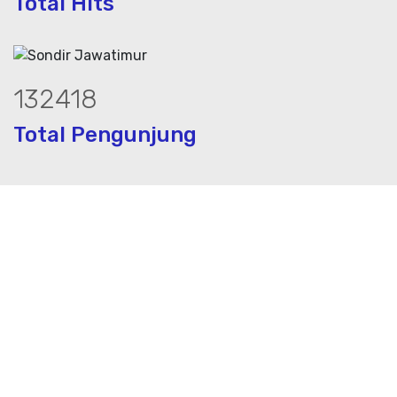
Total Hits
179595
Total Pengunjung
, jasa geolistrik, sumur bor, bor sumur,
Layanan Terbaik dalam Jasa Bor Sumur / Sumur Bor,
Sondir, Geolistrik dan PDA Test / Test PDA di Seluruh