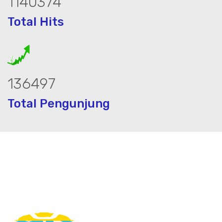
1527924
Total Hits
182885
Total Pengunjung
, jasa geolistrik, sumur bor, bor sumur