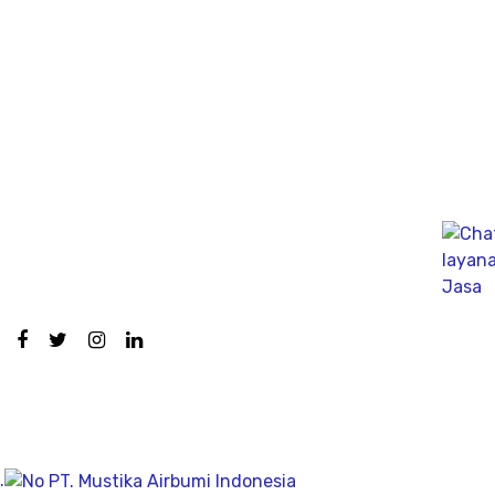
Ahli PDA Test Terbaik sebagai Dynamic Analyzer Test
untuk mengukur kapasitas tekanan tiang secara
dinamik untuk fondasi tiang pancang atau tiang bor,
mengunakan Wave Machanics
Jasa Bor Sumur / Sumur Bor Terdekat, Solusi
mendapatkan mata air bersih tanah untuk bisa di
pergunakan dikesehariannya, aliran bersih memiliki
pengeboran yang dalam pada penemuan titik putih
pasiryang bersih sesuai kedalamanya.
Company
Geolistrik
.