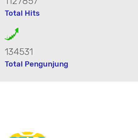
1515697
Total Hits
180976
Total Pengunjung
mur bor, bor sumur,matek air, bormata a