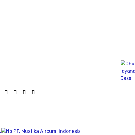
Ahli PDA Test Terbaik sebagai Dynamic Analyzer Test
untuk mengukur kapasitas tekanan tiang secara
dinamik untuk fondasi tiang pancang atau tiang bor,
mengunakan Wave Machanics
Jasa Bor Sumur / Sumur Bor Terdekat, Solusi
mendapatkan mata air bersih tanah untuk bisa di
pergunakan dikesehariannya, aliran bersih memiliki
pengeboran yang dalam pada penemuan titik putih
pasiryang bersih sesuai kedalamanya.
Company
Geolistrik
.