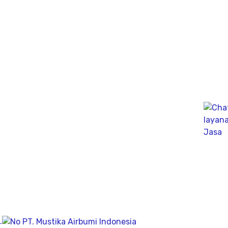
Jasa Geolistrik Terdekat, untuk mengetahui Sifat-sifat
Kelistrikan dibawah permukaan tanah dengan
menginjeksikan arus listrik kedalam tanah.
Ahli PDA Test Terbaik sebagai Dynamic Analyzer Test
untuk mengukur kapasitas tekanan tiang secara
dinamik untuk fondasi tiang pancang atau tiang bor,
mengunakan Wave Machanics
Jasa Bor Sumur / Sumur Bor Terdekat, Solusi
mendapatkan mata air bersih tanah untuk bisa di
pergunakan dikesehariannya, aliran bersih memiliki
pengeboran yang dalam pada penemuan titik putih
pasiryang bersih sesuai kedalamanya.
Company
.