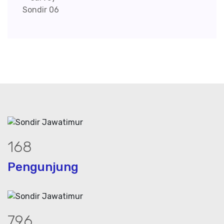
230
Pengunjung
1087