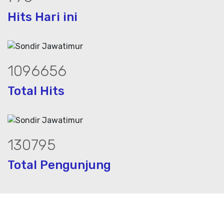
Hits Hari ini
1497872
Total Hits
178842
Total Pengunjung
ik, jasa geolistrik, sumur bor, bor sum