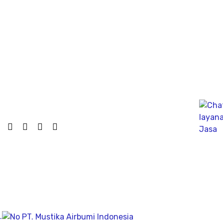
dinamik untuk fondasi tiang pancang atau tiang bor,
mengunakan Wave Machanics
Jasa Bor Sumur / Sumur Bor Terdekat, Solusi
mendapatkan mata air bersih tanah untuk bisa di
pergunakan dikesehariannya, aliran bersih memiliki
pengeboran yang dalam pada penemuan titik putih
pasiryang bersih sesuai kedalamanya.
Company
Geolistrik
PDA Test
.
Sondir