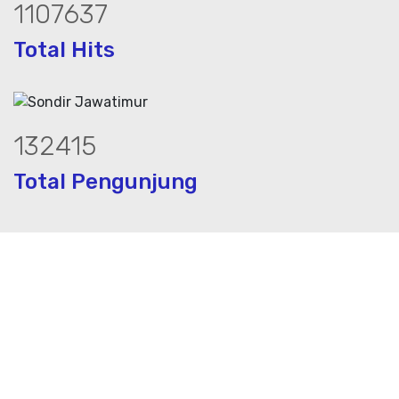
1500670
Total Hits
180128
Total Pengunjung
asa geolistrik, sumur bor, bor sumur,mat