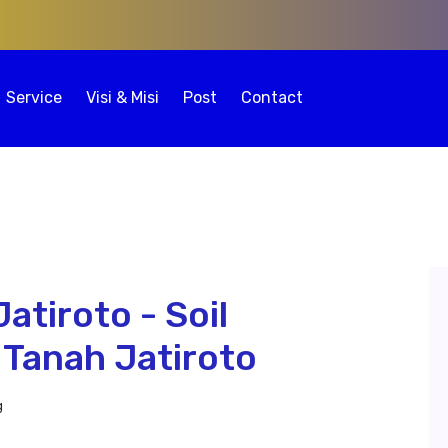
Service
Visi & Misi
Post
Contact
atiroto - Soil
 Tanah Jatiroto
g