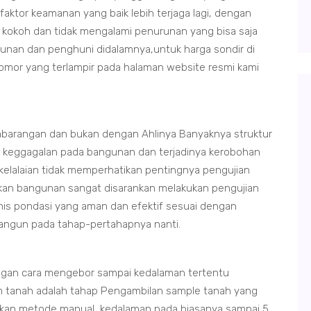
 faktor keamanan yang baik lebih terjaga lagi, dengan
 kokoh dan tidak mengalami penurunan yang bisa saja
unan dan penghuni didalamnya,untuk harga sondir di
 nomor yang terlampir pada halaman website resmi kami
barangan dan bukan dengan Ahlinya Banyaknya struktur
n keggagalan pada bangunan dan terjadinya kerobohan
 kelalaian tidak memperhatikan pentingnya pengujian
ikan bangunan sangat disarankan melakukan pengujian
nis pondasi yang aman dan efektif sesuai dengan
ibangun pada tahap-pertahapnya nanti.
ngan cara mengebor sampai kedalaman tertentu
 tanah adalah tahap Pengambilan sample tanah yang
kan metode manual, kedalaman pada biasanya sampai 5