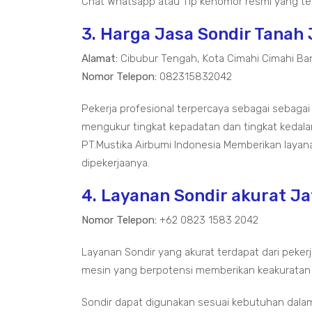
Chat Whatsapp atau Tlp kenomor resmi yang ter
3. Harga Jasa Sondir Tanah
Alamat:
Cibubur Tengah, Kota Cimahi Cimahi Ba
Nomor Telepon:
082315832042
Pekerja profesional terpercaya sebagai sebagai
mengukur tingkat kepadatan dan tingkat kedal
PT.Mustika Airbumi Indonesia Memberikan layan
dipekerjaanya.
4. Layanan Sondir akurat J
Nomor Telepon:
+62 0823 1583 2042
Layanan Sondir yang akurat terdapat dari pekerj
mesin yang berpotensi memberikan keakuratan
Sondir dapat digunakan sesuai kebutuhan dala