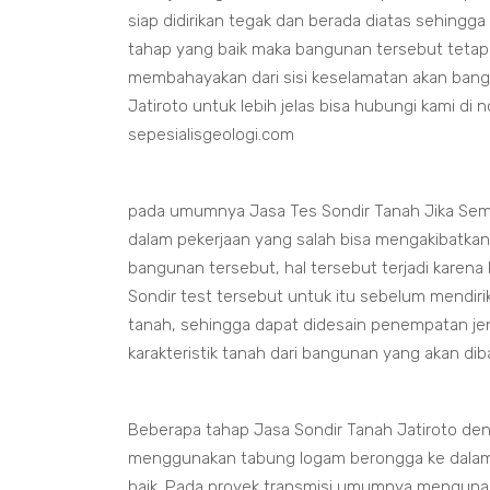
siap didirikan tegak dan berada diatas sehingga
tahap yang baik maka bangunan tersebut tetap
membahayakan dari sisi keselamatan akan bang
Jatiroto untuk lebih jelas bisa hubungi kami di
sepesialisgeologi.com
pada umumnya Jasa Tes Sondir Tanah Jika Sem
dalam pekerjaan yang salah bisa mengakibatka
bangunan tersebut, hal tersebut terjadi karena
Sondir test tersebut untuk itu sebelum mendir
tanah, sehingga dapat didesain penempatan je
karakteristik tanah dari bangunan yang akan d
Beberapa tahap Jasa Sondir Tanah Jatiroto de
menggunakan tabung logam berongga ke dalam
baik. Pada proyek transmisi umumnya menguna