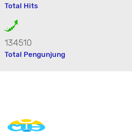
Total Hits
182016
Total Pengunjung
sa geolistrik, sumur bor, bor sumur,mate