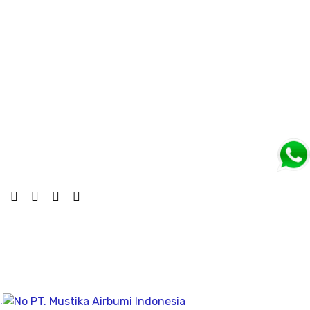
untuk mengukur kapasitas tekanan tiang secara
dinamik untuk fondasi tiang pancang atau tiang bor,
mengunakan Wave Machanics
Jasa Bor Sumur / Sumur Bor Terdekat, Solusi
mendapatkan mata air bersih tanah untuk bisa di
pergunakan dikesehariannya, aliran bersih memiliki
pengeboran yang dalam pada penemuan titik putih
pasiryang bersih sesuai kedalamanya.
Company
Geolistrik
PDA Test
.