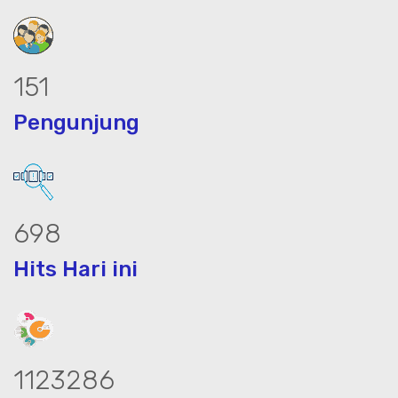
205
Pengunjung
944
Hits Hari ini
1520003