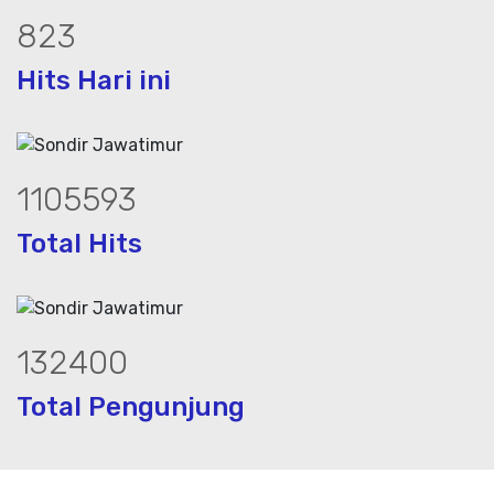
1112
Hits Hari ini
1493443
Total Hits
178847
Total Pengunjung
rik, jasa geolistrik, sumur bor, bor sum