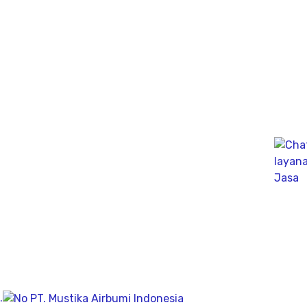
Company
Geolistrik
PDA Test
Sondir
Sumur Bor
About
Visi & Misi
Post
Contact
Jakarta
Jl. Kemang Selatan II No.8 RT.008 RW.002
.