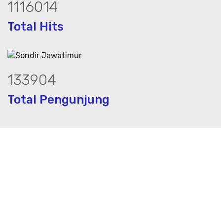
1522243
Total Hits
182645
Total Pengunjung
sa geolistrik, sumur bor, bor sumur,mate