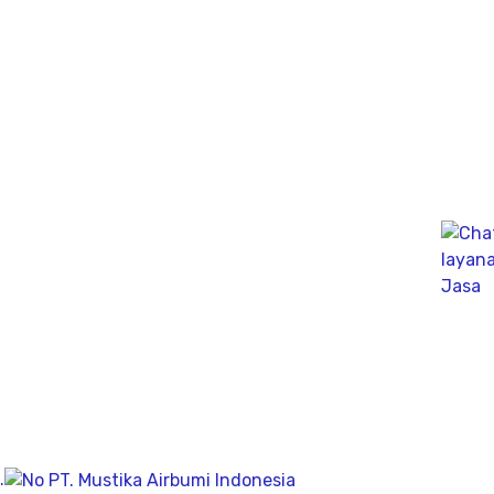
dinamik untuk fondasi tiang pancang atau tiang bor,
mengunakan Wave Machanics
Jasa Bor Sumur / Sumur Bor Terdekat, Solusi
mendapatkan mata air bersih tanah untuk bisa di
pergunakan dikesehariannya, aliran bersih memiliki
pengeboran yang dalam pada penemuan titik putih
pasiryang bersih sesuai kedalamanya.
Company
Geolistrik
PDA Test
Sondir
.