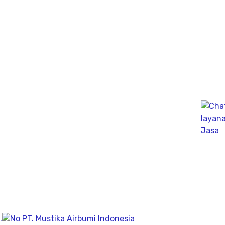
mendapatkan mata air bersih tanah untuk bisa di
pergunakan dikesehariannya, aliran bersih memiliki
pengeboran yang dalam pada penemuan titik putih
pasiryang bersih sesuai kedalamanya.
Company
Geolistrik
PDA Test
Sondir
Sumur Bor
About
.