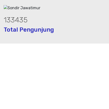
180592
Total Pengunjung
rik, jasa geolistrik, sumur bor, bor sum
Layanan Terbaik dalam Jasa Bor Sumur / Sumur Bor,
Sondir, Geolistrik dan PDA Test / Test PDA di Seluruh
Indonesia, PT. Mustika Airbumi Indonesia Solusi tepat