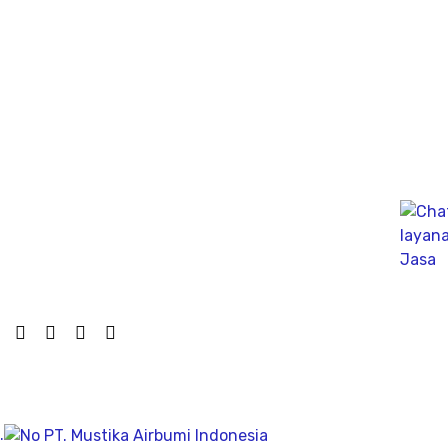
menginjeksikan arus listrik kedalam tanah.
Ahli PDA Test Terbaik sebagai Dynamic Analyzer Test
untuk mengukur kapasitas tekanan tiang secara
dinamik untuk fondasi tiang pancang atau tiang bor,
mengunakan Wave Machanics
Jasa Bor Sumur / Sumur Bor Terdekat, Solusi
mendapatkan mata air bersih tanah untuk bisa di
pergunakan dikesehariannya, aliran bersih memiliki
pengeboran yang dalam pada penemuan titik putih
pasiryang bersih sesuai kedalamanya.
Company
.
Geolistrik