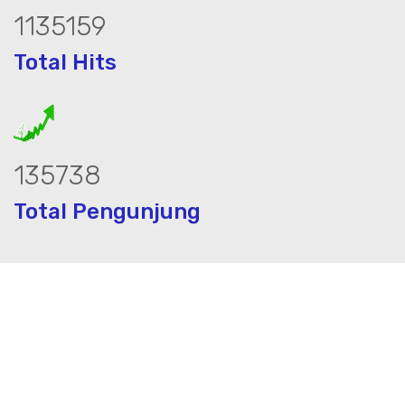
1526900
Total Hits
182581
Total Pengunjung
 jasa geolistrik, sumur bor, bor sumur,m