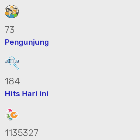
94
Pengunjung
237
Hits Hari ini
1464794