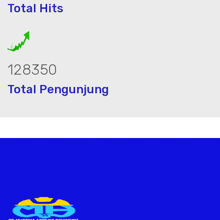
Total Hits
167760
Total Pengunjung
 jasa geolistrik, sumur bor, bor sumur,