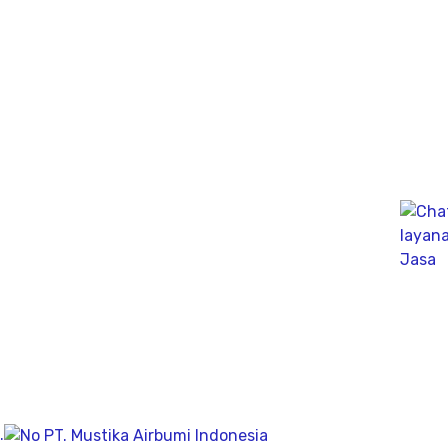
untuk mengukur kapasitas tekanan tiang secara
dinamik untuk fondasi tiang pancang atau tiang bor,
mengunakan Wave Machanics
Jasa Bor Sumur / Sumur Bor Terdekat, Solusi
mendapatkan mata air bersih tanah untuk bisa di
pergunakan dikesehariannya, aliran bersih memiliki
pengeboran yang dalam pada penemuan titik putih
pasiryang bersih sesuai kedalamanya.
Company
Geolistrik
PDA Test
.
Sondir