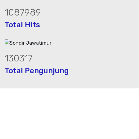
1471461
Total Hits
175714
Total Pengunjung
ik, jasa geolistrik, sumur bor, bor sum