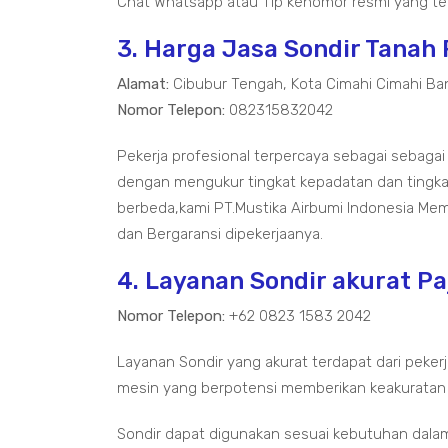
Chat Whatsapp atau Tlp kenomor resmi yang ter
3. Harga Jasa Sondir Tanah
Alamat:
Cibubur Tengah, Kota Cimahi Cimahi Ba
Nomor Telepon:
082315832042
Pekerja profesional terpercaya sebagai sebagai 
dengan mengukur tingkat kepadatan dan tingka
berbeda,kami PT.Mustika Airbumi Indonesia Me
dan Bergaransi dipekerjaanya.
4. Layanan Sondir akurat Pa
Nomor Telepon:
+62 0823 1583 2042
Layanan Sondir yang akurat terdapat dari pekerj
mesin yang berpotensi memberikan keakuratan
Sondir dapat digunakan sesuai kebutuhan dala