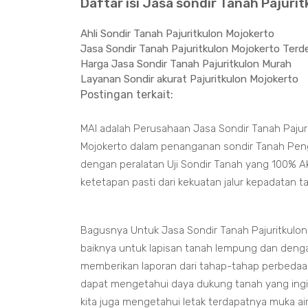
Daftar isi Jasa sondir Tanah Pajuri
Ahli Sondir Tanah Pajuritkulon Mojokerto
Jasa Sondir Tanah Pajuritkulon Mojokerto Terd
Harga Jasa Sondir Tanah Pajuritkulon Murah
Layanan Sondir akurat Pajuritkulon Mojokerto
Postingan terkait:
MAI adalah Perusahaan Jasa Sondir Tanah Pajur
Mojokerto dalam penanganan sondir Tanah Penguj
dengan peralatan Uji Sondir Tanah yang 100% A
ketetapan pasti dari kekuatan jalur kepadatan 
Bagusnya Untuk Jasa Sondir Tanah Pajuritkulo
baiknya untuk lapisan tanah lempung dan deng
memberikan laporan dari tahap-tahap perbedaan
dapat mengetahui daya dukung tanah yang ing
kita juga mengetahui letak terdapatnya muka a