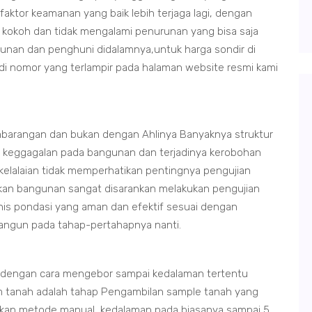
 faktor keamanan yang baik lebih terjaga lagi, dengan
 kokoh dan tidak mengalami penurunan yang bisa saja
unan dan penghuni didalamnya,untuk harga sondir di
i di nomor yang terlampir pada halaman website resmi kami
barangan dan bukan dengan Ahlinya Banyaknya struktur
n keggagalan pada bangunan dan terjadinya kerobohan
 kelalaian tidak memperhatikan pentingnya pengujian
ikan bangunan sangat disarankan melakukan pengujian
nis pondasi yang aman dan efektif sesuai dengan
ibangun pada tahap-pertahapnya nanti.
n dengan cara mengebor sampai kedalaman tertentu
 tanah adalah tahap Pengambilan sample tanah yang
kan metode manual, kedalaman pada biasanya sampai 5