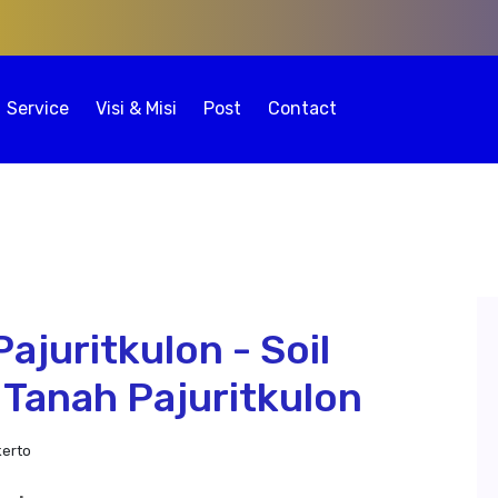
Service
Visi & Misi
Post
Contact
ajuritkulon - Soil
 Tanah Pajuritkulon
kerto