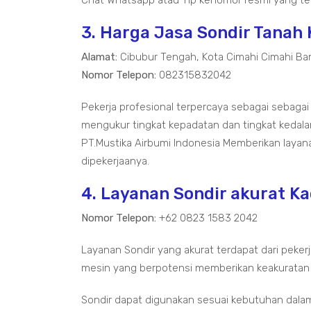
Chat Whatsapp atau Tlp kenomor resmi yang ter
3. Harga Jasa Sondir Tanah
Alamat:
Cibubur Tengah, Kota Cimahi Cimahi Ba
Nomor Telepon:
082315832042
Pekerja profesional terpercaya sebagai sebagai
mengukur tingkat kepadatan dan tingkat kedal
PT.Mustika Airbumi Indonesia Memberikan layan
dipekerjaanya.
4. Layanan Sondir akurat 
Nomor Telepon:
+62 0823 1583 2042
Layanan Sondir yang akurat terdapat dari pekerj
mesin yang berpotensi memberikan keakuratan
Sondir dapat digunakan sesuai kebutuhan dala