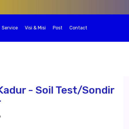
Service
Visi & Misi
Post
Contact
adur - Soil Test/Sondir
r
n