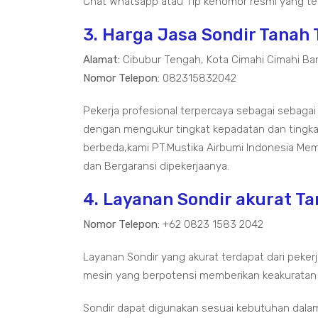
Chat Whatsapp atau Tlp kenomor resmi yang ter
3. Harga Jasa Sondir Tanah
Alamat:
Cibubur Tengah, Kota Cimahi Cimahi Ba
Nomor Telepon:
082315832042
Pekerja profesional terpercaya sebagai sebagai
dengan mengukur tingkat kepadatan dan tingka
berbeda,kami PT.Mustika Airbumi Indonesia Me
dan Bergaransi dipekerjaanya.
4. Layanan Sondir akurat T
Nomor Telepon:
+62 0823 1583 2042
Layanan Sondir yang akurat terdapat dari pekerj
mesin yang berpotensi memberikan keakuratan
Sondir dapat digunakan sesuai kebutuhan dala