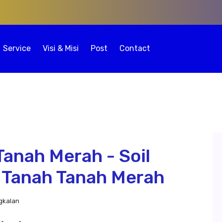
Service
Visi & Misi
Post
Contact
Tanah Merah - Soil
g Tanah Tanah Merah
gkalan