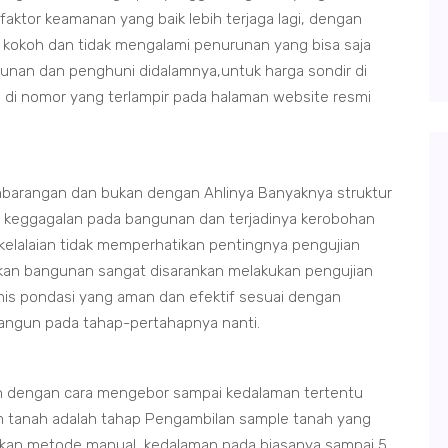
 faktor keamanan yang baik lebih terjaga lagi, dengan
 kokoh dan tidak mengalami penurunan yang bisa saja
unan dan penghuni didalamnya,untuk harga sondir di
i di nomor yang terlampir pada halaman website resmi
barangan dan bukan dengan Ahlinya Banyaknya struktur
n keggagalan pada bangunan dan terjadinya kerobohan
 kelalaian tidak memperhatikan pentingnya pengujian
ikan bangunan sangat disarankan melakukan pengujian
nis pondasi yang aman dan efektif sesuai dengan
ibangun pada tahap-pertahapnya nanti.
h dengan cara mengebor sampai kedalaman tertentu
 tanah adalah tahap Pengambilan sample tanah yang
kan metode manual, kedalaman pada biasanya sampai 5