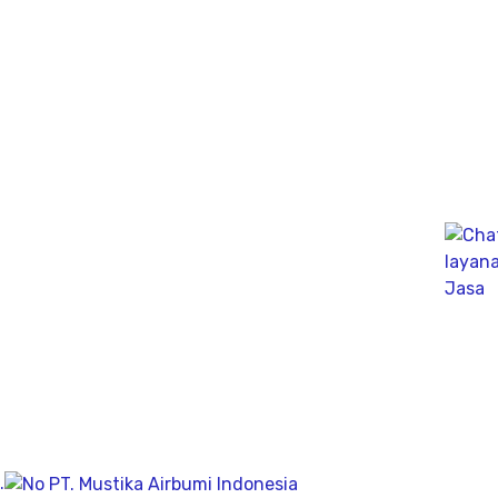
pergunakan dikesehariannya, aliran bersih memiliki
pengeboran yang dalam pada penemuan titik putih
pasiryang bersih sesuai kedalamanya.
Company
Geolistrik
PDA Test
Sondir
Sumur Bor
About
.
Visi & Misi