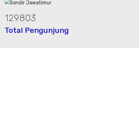
176810
Total Pengunjung
geolistrik, sumur bor, bor sumur,matek a
Layanan Terbaik dalam Jasa Bor Sumur / Sumur Bor,
Sondir, Geolistrik dan PDA Test / Test PDA di Seluruh
Indonesia, PT. Mustika Airbumi Indonesia Solusi tepat
dan terpercaya dalam memberikan kualitas terbaik