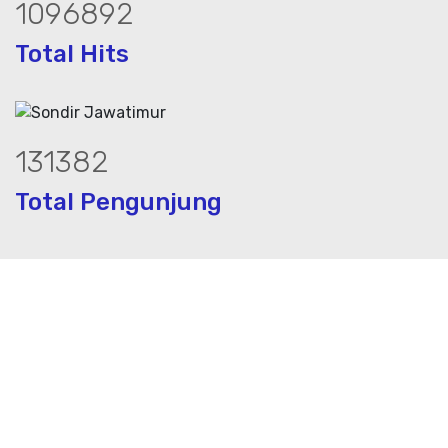
1493736
Total Hits
178381
Total Pengunjung
 jasa geolistrik, sumur bor, bor sumur,m