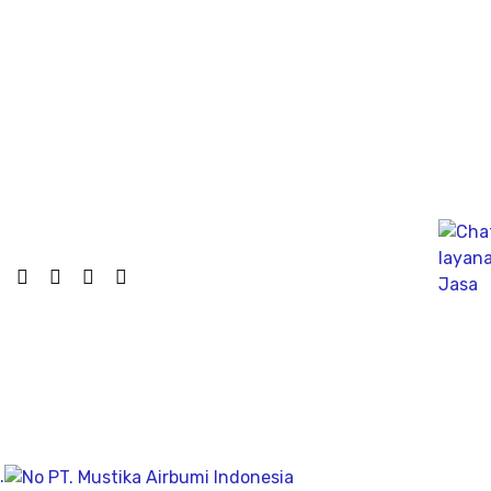
dinamik untuk fondasi tiang pancang atau tiang bor,
mengunakan Wave Machanics
Jasa Bor Sumur / Sumur Bor Terdekat, Solusi
mendapatkan mata air bersih tanah untuk bisa di
pergunakan dikesehariannya, aliran bersih memiliki
pengeboran yang dalam pada penemuan titik putih
pasiryang bersih sesuai kedalamanya.
Company
Geolistrik
PDA Test
.
Sondir