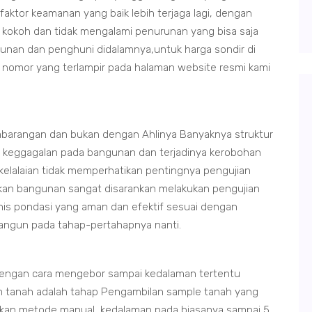
 faktor keamanan yang baik lebih terjaga lagi, dengan
 kokoh dan tidak mengalami penurunan yang bisa saja
unan dan penghuni didalamnya,untuk harga sondir di
i nomor yang terlampir pada halaman website resmi kami
barangan dan bukan dengan Ahlinya Banyaknya struktur
n keggagalan pada bangunan dan terjadinya kerobohan
 kelalaian tidak memperhatikan pentingnya pengujian
ikan bangunan sangat disarankan melakukan pengujian
nis pondasi yang aman dan efektif sesuai dengan
ibangun pada tahap-pertahapnya nanti.
engan cara mengebor sampai kedalaman tertentu
 tanah adalah tahap Pengambilan sample tanah yang
kan metode manual, kedalaman pada biasanya sampai 5