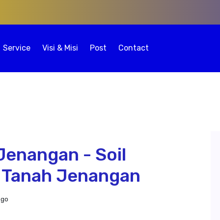
Service
Visi & Misi
Post
Contact
Jenangan - Soil
g Tanah Jenangan
ogo