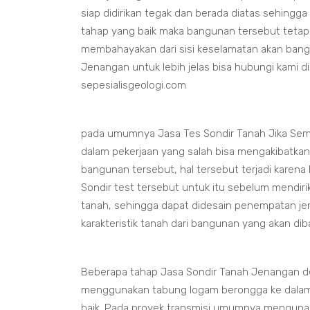
siap didirikan tegak dan berada diatas sehingga
tahap yang baik maka bangunan tersebut tetap
membahayakan dari sisi keselamatan akan bang
Jenangan untuk lebih jelas bisa hubungi kami d
sepesialisgeologi.com
pada umumnya Jasa Tes Sondir Tanah Jika Sem
dalam pekerjaan yang salah bisa mengakibatka
bangunan tersebut, hal tersebut terjadi karena
Sondir test tersebut untuk itu sebelum mendir
tanah, sehingga dapat didesain penempatan je
karakteristik tanah dari bangunan yang akan d
Beberapa tahap Jasa Sondir Tanah Jenangan d
menggunakan tabung logam berongga ke dalam
baik. Pada proyek transmisi umumnya menguna