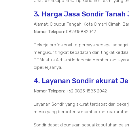
Chat Whatsapp atau Tlp kenomor resmi yang ter
3. Harga Jasa Sondir Tana
Alamat:
Cibubur Tengah, Kota Cimahi Cimahi Ba
Nomor Telepon:
082315832042
Pekerja profesional terpercaya sebagai sebaga
mengukur tingkat kepadatan dan tingkat kedal
PT.Mustika Airbumi Indonesia Memberikan layan
dipekerjaanya.
4. Layanan Sondir akurat 
Nomor Telepon:
+62 0823 1583 2042
Layanan Sondir yang akurat terdapat dari pekerj
mesin yang berpotensi memberikan keakuratan
Sondir dapat digunakan sesuai kebutuhan dala