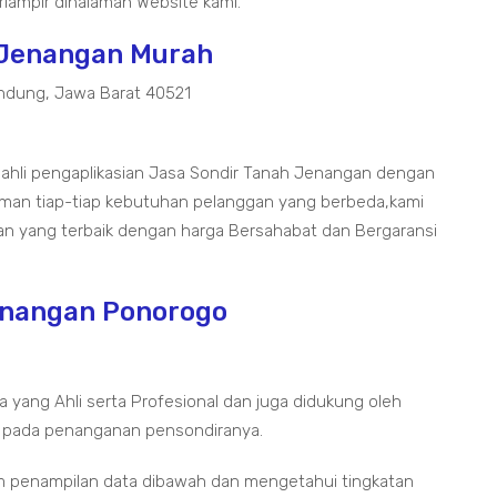
lampir dihalaman Website kami.
h Jenangan Murah
ndung, Jawa Barat 40521
i ahli pengaplikasian Jasa Sondir Tanah Jenangan dengan
aman tiap-tiap kebutuhan pelanggan yang berbeda,kami
an yang terbaik dengan harga Bersahabat dan Bergaransi
Jenangan Ponorogo
a yang Ahli serta Profesional dan juga didukung oleh
 pada penanganan pensondiranya.
m penampilan data dibawah dan mengetahui tingkatan