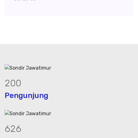
272
Pengunjung
852