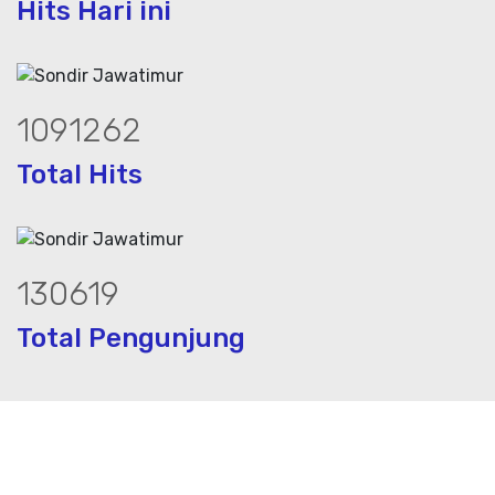
Hits Hari ini
1483226
Total Hits
177535
Total Pengunjung
sa geolistrik, sumur bor, bor sumur,mate