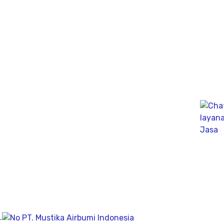
Kelistrikan dibawah permukaan tanah dengan
menginjeksikan arus listrik kedalam tanah.
Ahli PDA Test Terbaik sebagai Dynamic Analyzer Test
untuk mengukur kapasitas tekanan tiang secara
dinamik untuk fondasi tiang pancang atau tiang bor,
mengunakan Wave Machanics
Jasa Bor Sumur / Sumur Bor Terdekat, Solusi
mendapatkan mata air bersih tanah untuk bisa di
pergunakan dikesehariannya, aliran bersih memiliki
pengeboran yang dalam pada penemuan titik putih
pasiryang bersih sesuai kedalamanya.
Company
.
Geolistrik