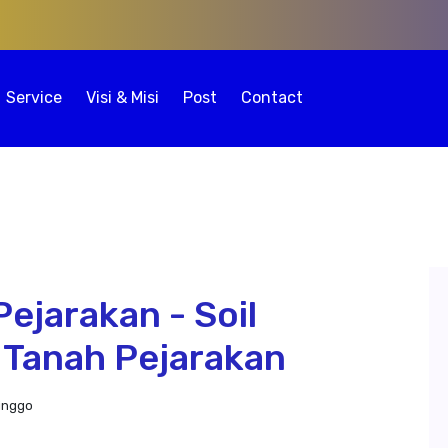
Service
Visi & Misi
Post
Contact
ejarakan - Soil
 Tanah Pejarakan
inggo