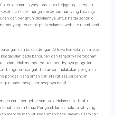
 faktor keamanan yang baik lebih terjaga lagi, dengan
 kokoh dan tidak mengalami penurunan yang bisa saja
unan dan penghuni didalamnya,untuk harga sondir di
di nomor yang terlampir pada halaman website resmi kami
barangan dan bukan dengan Ahlinya Banyaknya struktur
n keggagalan pada bangunan dan terjadinya kerobohan
 kelalaian tidak memperhatikan pentingnya pengujian
ikan bangunan sangat disarankan melakukan pengujian
nis pondasi yang aman dan efektif sesuai dengan
ibangun pada tahap-pertahapnya nanti.
dengan cara mengebor sampai kedalaman tertentu
 tanah adalah tahap Pengambilan sample tanah yang
kan metode manual, kedalaman pada biasanya sampai 5