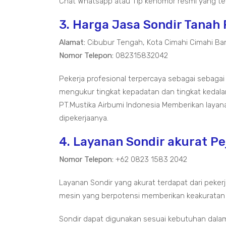
Chat Whatsapp atau Tlp kenomor resmi yang ter
3. Harga Jasa Sondir Tanah
Alamat:
Cibubur Tengah, Kota Cimahi Cimahi Ba
Nomor Telepon:
082315832042
Pekerja profesional terpercaya sebagai sebagai
mengukur tingkat kepadatan dan tingkat kedal
PT.Mustika Airbumi Indonesia Memberikan layan
dipekerjaanya.
4. Layanan Sondir akurat P
Nomor Telepon:
+62 0823 1583 2042
Layanan Sondir yang akurat terdapat dari pekerj
mesin yang berpotensi memberikan keakuratan
Sondir dapat digunakan sesuai kebutuhan dala