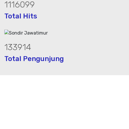
1504501
Total Hits
180516
Total Pengunjung
rik, jasa geolistrik, sumur bor, bor sum