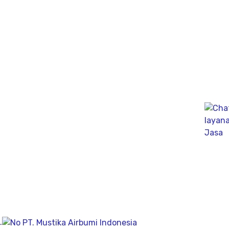
dinamik untuk fondasi tiang pancang atau tiang bor,
mengunakan Wave Machanics
Jasa Bor Sumur / Sumur Bor Terdekat, Solusi
mendapatkan mata air bersih tanah untuk bisa di
pergunakan dikesehariannya, aliran bersih memiliki
pengeboran yang dalam pada penemuan titik putih
pasiryang bersih sesuai kedalamanya.
Company
Geolistrik
PDA Test
Sondir
.