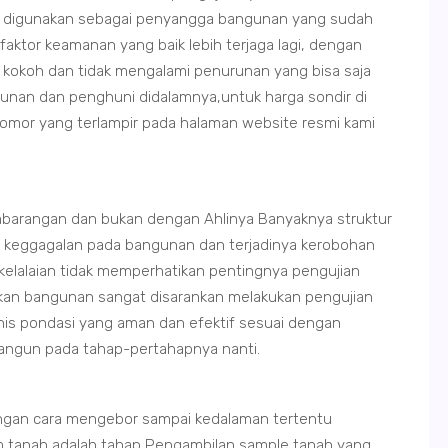
t digunakan sebagai penyangga bangunan yang sudah
 faktor keamanan yang baik lebih terjaga lagi, dengan
 kokoh dan tidak mengalami penurunan yang bisa saja
unan dan penghuni didalamnya,untuk harga sondir di
 nomor yang terlampir pada halaman website resmi kami
barangan dan bukan dengan Ahlinya Banyaknya struktur
n keggagalan pada bangunan dan terjadinya kerobohan
 kelalaian tidak memperhatikan pentingnya pengujian
ikan bangunan sangat disarankan melakukan pengujian
nis pondasi yang aman dan efektif sesuai dengan
ibangun pada tahap-pertahapnya nanti.
ngan cara mengebor sampai kedalaman tertentu
 tanah adalah tahap Pengambilan sample tanah yang