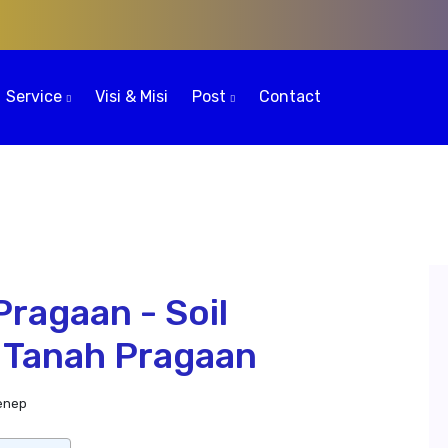
Service
Visi & Misi
Post
Contact
Pragaan - Soil
 Tanah Pragaan
enep