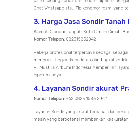
dalam bidang sondir dan mudah dipesan dengan
Chat Whatsapp atau Tlp kenomor resmi yang ter
3. Harga Jasa Sondir Tanah
Alamat:
Cibubur Tengah, Kota Cimahi Cimahi Ba
Nomor Telepon:
082315832042
Pekerja profesional terpercaya sebagai sebagai
mengukur tingkat kepadatan dan tingkat kedal
PT.Mustika Airbumi Indonesia Memberikan layan
dipekerjaanya.
4. Layanan Sondir akurat 
Nomor Telepon:
+62 0823 1583 2042
Layanan Sondir yang akurat terdapat dari pekerj
mesin yang berpotensi memberikan keakuratan