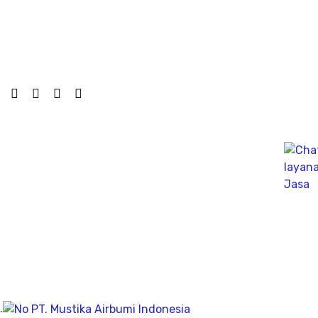
pergunakan dikesehariannya, aliran bersih memiliki
pengeboran yang dalam pada penemuan titik putih
pasiryang bersih sesuai kedalamanya.
Company
Geolistrik
PDA Test
Sondir
Sumur Bor
About
.
Visi & Misi