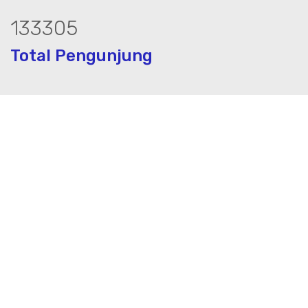
180953
Total Pengunjung
asa geolistrik, sumur bor, bor sumur,ma
Layanan Terbaik dalam Jasa Bor Sumur / Sumur Bor,
Sondir, Geolistrik dan PDA Test / Test PDA di Seluruh
Indonesia, PT. Mustika Airbumi Indonesia Solusi tepat
dan terpercaya dalam memberikan kualitas terbaik