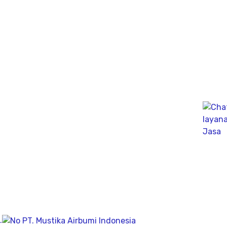
Ahli PDA Test Terbaik sebagai Dynamic Analyzer Test
untuk mengukur kapasitas tekanan tiang secara
dinamik untuk fondasi tiang pancang atau tiang bor,
mengunakan Wave Machanics
Jasa Bor Sumur / Sumur Bor Terdekat, Solusi
mendapatkan mata air bersih tanah untuk bisa di
pergunakan dikesehariannya, aliran bersih memiliki
pengeboran yang dalam pada penemuan titik putih
pasiryang bersih sesuai kedalamanya.
Company
Geolistrik
PDA Test
.