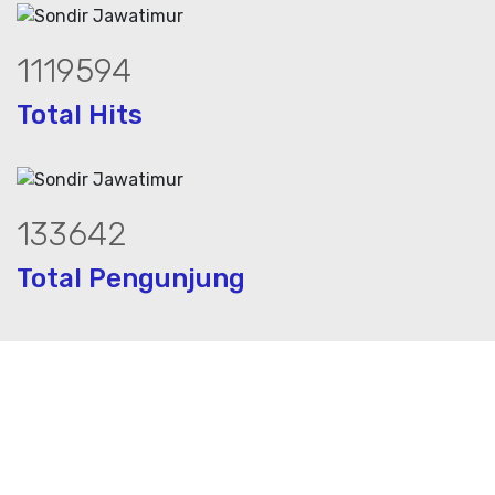
1516581
Total Hits
181219
Total Pengunjung
asa geolistrik, sumur bor, bor sumur,mat