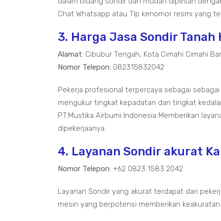
dalam bidang sondir dan mudah dipesan dengan
Chat Whatsapp atau Tlp kenomor resmi yang ter
3. Harga Jasa Sondir Tana
Alamat:
Cibubur Tengah, Kota Cimahi Cimahi Ba
Nomor Telepon:
082315832042
Pekerja profesional terpercaya sebagai sebaga
mengukur tingkat kepadatan dan tingkat kedal
PT.Mustika Airbumi Indonesia Memberikan layan
dipekerjaanya.
4. Layanan Sondir akurat K
Nomor Telepon:
+62 0823 1583 2042
Layanan Sondir yang akurat terdapat dari pekerj
mesin yang berpotensi memberikan keakuratan