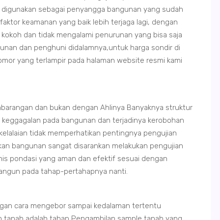
t digunakan sebagai penyangga bangunan yang sudah
 faktor keamanan yang baik lebih terjaga lagi, dengan
 kokoh dan tidak mengalami penurunan yang bisa saja
unan dan penghuni didalamnya,untuk harga sondir di
nomor yang terlampir pada halaman website resmi kami
barangan dan bukan dengan Ahlinya Banyaknya struktur
n keggagalan pada bangunan dan terjadinya kerobohan
 kelalaian tidak memperhatikan pentingnya pengujian
ikan bangunan sangat disarankan melakukan pengujian
nis pondasi yang aman dan efektif sesuai dengan
ibangun pada tahap-pertahapnya nanti.
gan cara mengebor sampai kedalaman tertentu
 tanah adalah tahap Pengambilan sample tanah yang