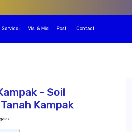
Service
Visi & Misi
Post
Contact
Kampak - Soil
g Tanah Kampak
galek