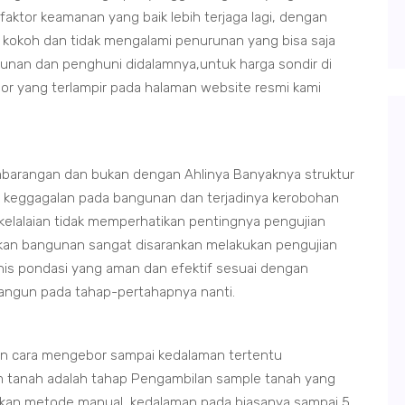
 faktor keamanan yang baik lebih terjaga lagi, dengan
 kokoh dan tidak mengalami penurunan yang bisa saja
unan dan penghuni didalamnya,untuk harga sondir di
omor yang terlampir pada halaman website resmi kami
barangan dan bukan dengan Ahlinya Banyaknya struktur
n keggagalan pada bangunan dan terjadinya kerobohan
 kelalaian tidak memperhatikan pentingnya pengujian
ikan bangunan sangat disarankan melakukan pengujian
nis pondasi yang aman dan efektif sesuai dengan
ibangun pada tahap-pertahapnya nanti.
an cara mengebor sampai kedalaman tertentu
 tanah adalah tahap Pengambilan sample tanah yang
kan metode manual, kedalaman pada biasanya sampai 5