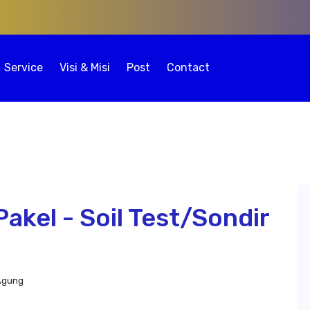
Service
Visi & Misi
Post
Contact
akel - Soil Test/Sondir
 Agung