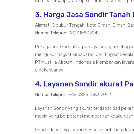
Chat Whatsapp atau Tlp kenomor resmi yang ter
3. Harga Jasa Sondir Tanah
Alamat:
Cibubur Tengah, Kota Cimahi Cimahi Ba
Nomor Telepon:
082315832042
Pekerja profesional terpercaya sebagai sebagai
mengukur tingkat kepadatan dan tingkat kedal
PT.Mustika Airbumi Indonesia Memberikan layan
dipekerjaanya.
4. Layanan Sondir akurat P
Nomor Telepon:
+62 0823 1583 2042
Layanan Sondir yang akurat terdapat dari pekerj
mesin yang berpotensi memberikan keakuratan
Sondir dapat digunakan sesuai kebutuhan dala