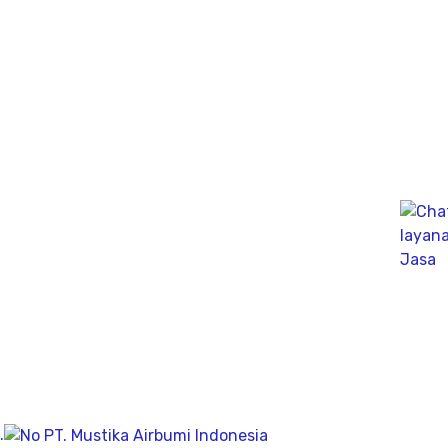
Kelistrikan dibawah permukaan tanah dengan
menginjeksikan arus listrik kedalam tanah.
Ahli PDA Test Terbaik sebagai Dynamic Analyzer Test
untuk mengukur kapasitas tekanan tiang secara
dinamik untuk fondasi tiang pancang atau tiang bor,
mengunakan Wave Machanics
Jasa Bor Sumur / Sumur Bor Terdekat, Solusi
mendapatkan mata air bersih tanah untuk bisa di
pergunakan dikesehariannya, aliran bersih memiliki
pengeboran yang dalam pada penemuan titik putih
pasiryang bersih sesuai kedalamanya.
Company
.