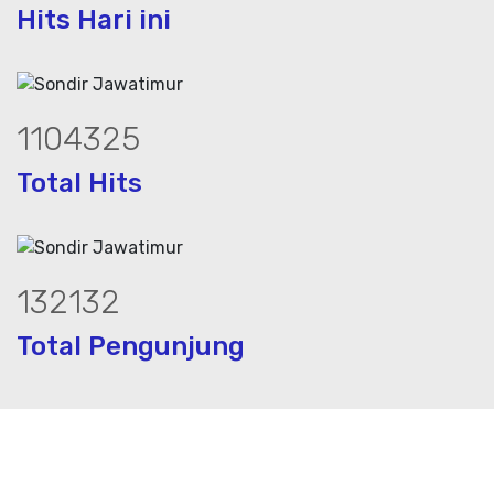
Hits Hari ini
1473918
Total Hits
176354
Total Pengunjung
 jasa geolistrik, sumur bor, bor sumur,m