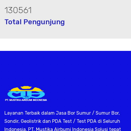
179588
Total Pengunjung
k, jasa geolistrik, sumur bor, bor sumur
Layanan Terbaik dalam Jasa Bor Sumur / Sumur Bor,
Sondir, Geolistrik dan PDA Test / Test PDA di Seluruh
Indonesia, PT. Mustika Airbumi Indonesia Solusi tepat