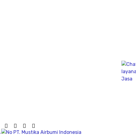
Gedung dan Konstruksinya.
Jasa Geolistrik Terdekat, untuk mengetahui Sifat-sifat
Kelistrikan dibawah permukaan tanah dengan
menginjeksikan arus listrik kedalam tanah.
Ahli PDA Test Terbaik sebagai Dynamic Analyzer Test
untuk mengukur kapasitas tekanan tiang secara
dinamik untuk fondasi tiang pancang atau tiang bor,
mengunakan Wave Machanics
Jasa Bor Sumur / Sumur Bor Terdekat, Solusi
mendapatkan mata air bersih tanah untuk bisa di
pergunakan dikesehariannya, aliran bersih memiliki
pengeboran yang dalam pada penemuan titik putih
pasiryang bersih sesuai kedalamanya.
.