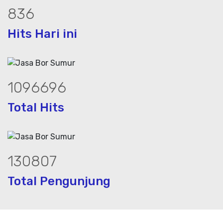
1145
Hits Hari ini
1502385
Total Hits
179392
Total Pengunjung
 jasa geolistrik, sumur bor, bor sumur,m