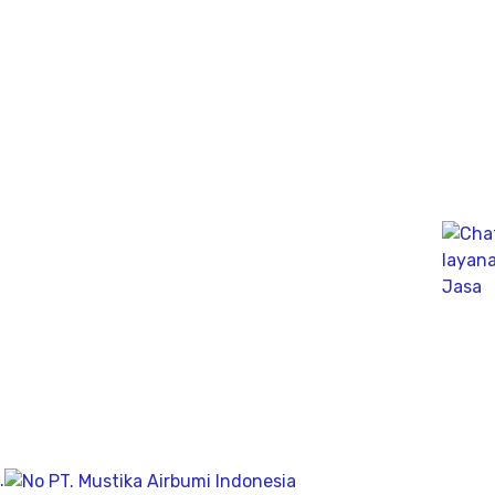
pergunakan dikesehariannya, aliran bersih memiliki
pengeboran yang dalam pada penemuan titik putih
pasiryang bersih sesuai kedalamanya.
Company
Geolistrik
PDA Test
Sondir
Sumur Bor
About
Visi & Misi
.