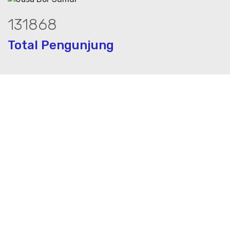
179917
Total Pengunjung
k, jasa geolistrik, sumur bor, bor sumu
Layanan Terbaik dalam Jasa Bor Sumur / Sumur Bor,
Sondir, Geolistrik dan PDA Test / Test PDA di Seluruh
Indonesia, PT. Mustika Airbumi Indonesia Solusi tepat
dan terpercaya dalam memberikan kualitas terbaik