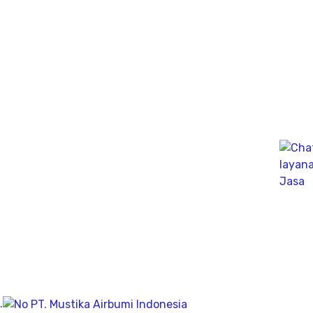
menginjeksikan arus listrik kedalam tanah.
Ahli PDA Test Terbaik sebagai Dynamic Analyzer Test
untuk mengukur kapasitas tekanan tiang secara
dinamik untuk fondasi tiang pancang atau tiang bor,
mengunakan Wave Machanics
Jasa Bor Sumur / Sumur Bor Terdekat, Solusi
mendapatkan mata air bersih tanah untuk bisa di
pergunakan dikesehariannya, aliran bersih memiliki
pengeboran yang dalam pada penemuan titik putih
pasiryang bersih sesuai kedalamanya.
Company
Geolistrik
.