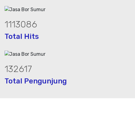
1504892
Total Hits
180018
Total Pengunjung
rik, jasa geolistrik, sumur bor, bor sum