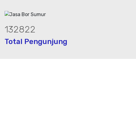
180830
Total Pengunjung
k, jasa geolistrik, sumur bor, bor sumu
Layanan Terbaik dalam Jasa Bor Sumur / Sumur Bor,
Sondir, Geolistrik dan PDA Test / Test PDA di Seluruh