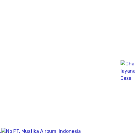
Jasa Bor Sumur / Sumur Bor Terdekat, Solusi
mendapatkan mata air bersih tanah untuk bisa di
pergunakan dikesehariannya, aliran bersih memiliki
pengeboran yang dalam pada penemuan titik putih
pasiryang bersih sesuai kedalamanya.
Company
Geolistrik
PDA Test
Sondir
Sumur Bor
.
About