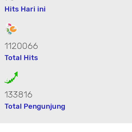
Hits Hari ini
1521683
Total Hits
182526
Total Pengunjung
jasa geolistrik, sumur bor, bor sumur,ma