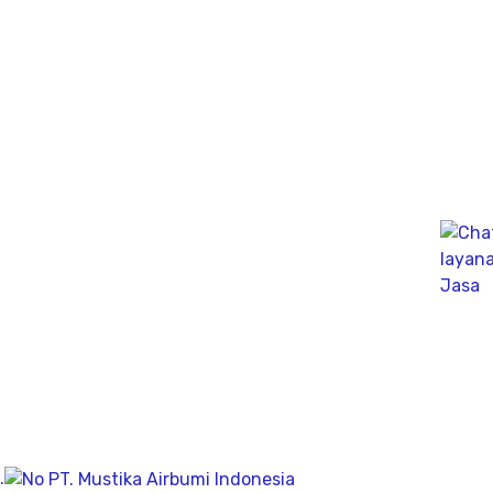
mengunakan Wave Machanics
Jasa Bor Sumur / Sumur Bor Terdekat, Solusi
mendapatkan mata air bersih tanah untuk bisa di
pergunakan dikesehariannya, aliran bersih memiliki
pengeboran yang dalam pada penemuan titik putih
pasiryang bersih sesuai kedalamanya.
Company
Geolistrik
PDA Test
Sondir
.
Sumur Bor