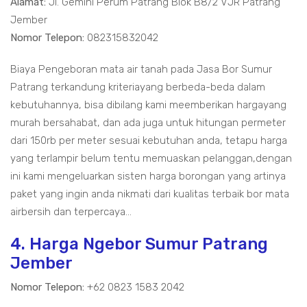
Alamat:
Jl. Gemini Perum Patrang Blok B8/2 VJR Patrang
Jember
Nomor Telepon:
082315832042
Biaya Pengeboran mata air tanah pada Jasa Bor Sumur
Patrang terkandung kriteriayang berbeda-beda dalam
kebutuhannya, bisa dibilang kami meemberikan hargayang
murah bersahabat, dan ada juga untuk hitungan permeter
dari 150rb per meter sesuai kebutuhan anda, tetapu harga
yang terlampir belum tentu memuaskan pelanggan,dengan
ini kami mengeluarkan sisten harga borongan yang artinya
paket yang ingin anda nikmati dari kualitas terbaik bor mata
airbersih dan terpercaya...
4. Harga Ngebor Sumur Patrang
Jember
Nomor Telepon:
+62 0823 1583 2042