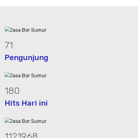
95
Pengunjung
242
Hits Hari ini
1513766