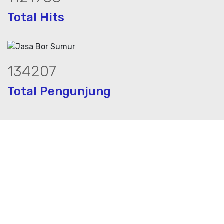
Total Hits
181073
Total Pengunjung
 jasa geolistrik, sumur bor, bor sumur,
Layanan Terbaik dalam Jasa Bor Sumur / Sumur Bor,