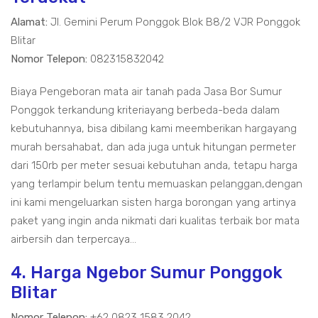
Alamat:
Jl. Gemini Perum Ponggok Blok B8/2 VJR Ponggok
Blitar
Nomor Telepon:
082315832042
Biaya Pengeboran mata air tanah pada Jasa Bor Sumur
Ponggok terkandung kriteriayang berbeda-beda dalam
kebutuhannya, bisa dibilang kami meemberikan hargayang
murah bersahabat, dan ada juga untuk hitungan permeter
dari 150rb per meter sesuai kebutuhan anda, tetapu harga
yang terlampir belum tentu memuaskan pelanggan,dengan
ini kami mengeluarkan sisten harga borongan yang artinya
paket yang ingin anda nikmati dari kualitas terbaik bor mata
airbersih dan terpercaya...
4. Harga Ngebor Sumur Ponggok
Blitar
Nomor Telepon:
+62 0823 1583 2042