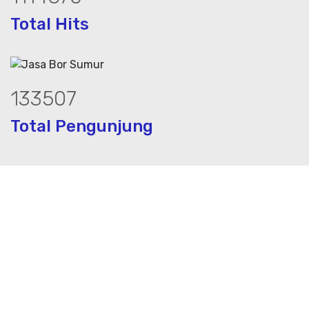
Total Hits
181036
Total Pengunjung
 jasa geolistrik, sumur bor, bor sumur,m
Layanan Terbaik dalam Jasa Bor Sumur / Sumur Bor,