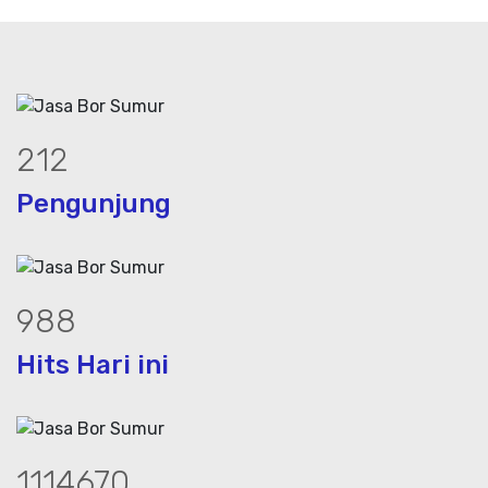
287
Pengunjung
1340
Hits Hari ini
1511493