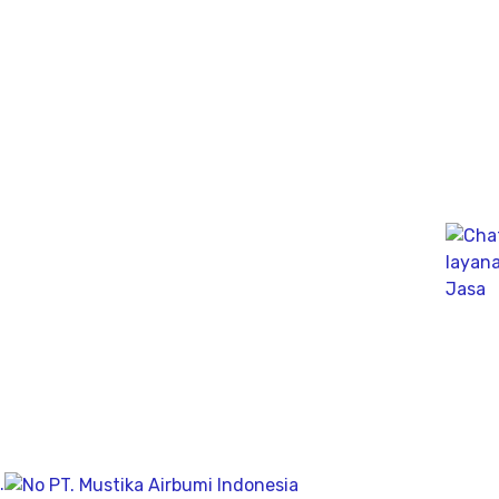
mengunakan Wave Machanics
Jasa Bor Sumur / Sumur Bor Terdekat, Solusi
mendapatkan mata air bersih tanah untuk bisa di
pergunakan dikesehariannya, aliran bersih memiliki
pengeboran yang dalam pada penemuan titik putih
pasiryang bersih sesuai kedalamanya.
Company
Geolistrik
PDA Test
Sondir
.
Sumur Bor