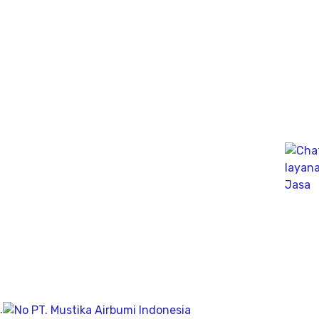
Company
Geolistrik
PDA Test
Sondir
Sumur Bor
About
Visi & Misi
Post
Contact
Jakarta
Jl. Kemang Selatan II No.8 RT.008 RW.002
.