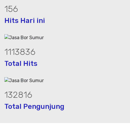
213
Hits Hari ini
1514817
Total Hits
181355
Total Pengunjung
ik, jasa geolistrik, sumur bor, bor sum