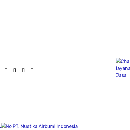
dinamik untuk fondasi tiang pancang atau tiang bor,
mengunakan Wave Machanics
Jasa Bor Sumur / Sumur Bor Terdekat, Solusi
mendapatkan mata air bersih tanah untuk bisa di
pergunakan dikesehariannya, aliran bersih memiliki
pengeboran yang dalam pada penemuan titik putih
pasiryang bersih sesuai kedalamanya.
Company
Geolistrik
PDA Test
Sondir
.