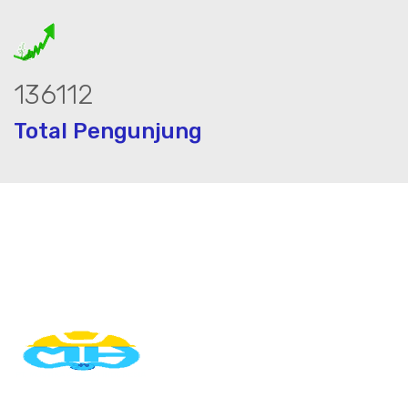
184877
Total Pengunjung
 sumur bor, bor sumur,matek air, bormat