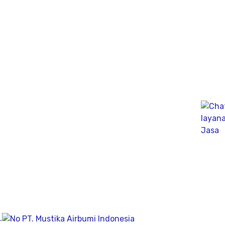
Company
Geolistrik
PDA Test
Sondir
Sumur Bor
About
Visi & Misi
Post
Contact
Jakarta
.