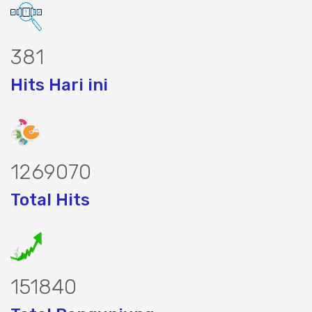
490
Hits Hari ini
1629753
Total Hits
194462