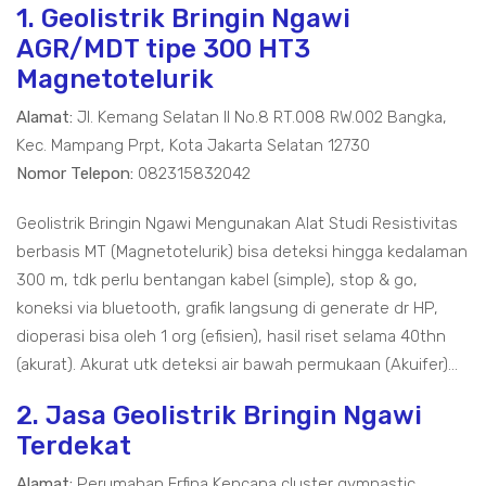
1. Geolistrik Bringin Ngawi
AGR/MDT tipe 300 HT3
Magnetotelurik
Alamat:
Jl. Kemang Selatan II No.8 RT.008 RW.002 Bangka,
Kec. Mampang Prpt, Kota Jakarta Selatan 12730
Nomor Telepon:
082315832042
Geolistrik Bringin Ngawi Mengunakan Alat Studi Resistivitas
berbasis MT (Magnetotelurik) bisa deteksi hingga kedalaman
300 m, tdk perlu bentangan kabel (simple), stop & go,
koneksi via bluetooth, grafik langsung di generate dr HP,
dioperasi bisa oleh 1 org (efisien), hasil riset selama 40thn
(akurat). Akurat utk deteksi air bawah permukaan (Akuifer)...
2. Jasa Geolistrik Bringin Ngawi
Terdekat
Alamat:
Perumahan Erfina Kencana cluster gymnastic