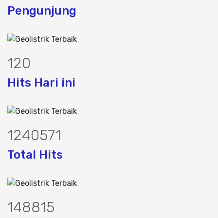
Pengunjung
155
Hits Hari ini
1597569
Total Hits
191640