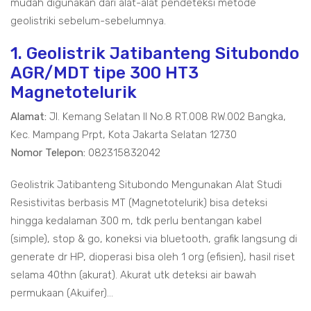
mudah digunakan dari alat-alat pendeteksi metode
geolistriki sebelum-sebelumnya.
1. Geolistrik Jatibanteng Situbondo
AGR/MDT tipe 300 HT3
Magnetotelurik
Alamat:
Jl. Kemang Selatan II No.8 RT.008 RW.002 Bangka,
Kec. Mampang Prpt, Kota Jakarta Selatan 12730
Nomor Telepon:
082315832042
Geolistrik Jatibanteng Situbondo Mengunakan Alat Studi
Resistivitas berbasis MT (Magnetotelurik) bisa deteksi
hingga kedalaman 300 m, tdk perlu bentangan kabel
(simple), stop & go, koneksi via bluetooth, grafik langsung di
generate dr HP, dioperasi bisa oleh 1 org (efisien), hasil riset
selama 40thn (akurat). Akurat utk deteksi air bawah
permukaan (Akuifer)...