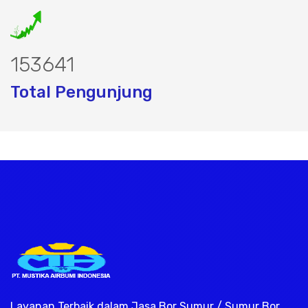
197538
Total Pengunjung
rik, jasa geolistrik, sumur bor, bor su
Layanan Terbaik dalam Jasa Bor Sumur / Sumur Bor,