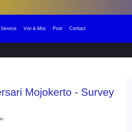
Service
Visi & Misi
Post
Contact
ersari Mojokerto -
Magersari
okerto