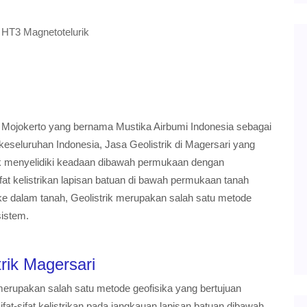
300 HT3 Magnetotelurik
ri Mojokerto yang bernama Mustika Airbumi Indonesia
i meliputi keseluruhan Indonesia, Jasa Geolistrik di
de geofisika untuk menyelidiki keadaan dibawah
 mengetahui sifat-sifat kelistrikan lapisan batuan di
an arus tegangan listrik ke dalam tanah, Geolistrik
na arus listrik berasal dari luar sistem.
listrik Magersari
k merupakan salah satu metode geofisika yang bertujuan
ifat-sifat kelistrikan pada jangkauan lapisan batuan