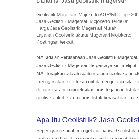
Daftar isi Jasa geolistrik magersari
Geolistrik Magersari Mojokerto AGR/MDT tipe 
Jasa Geolistrik Magersari Mojokerto Terdekat
Harga Jasa Geolistrik Magersari Murah
Layanan Geolistrik akurat Magersari Mojokerto
Postingan terkait:
MAI adalah Perusahaan Jasa Geolistrik Magersa
sebagai Jasa Geolistrik Magersari Terpercaya kin
Magersari yang MAI Terapkan adalah suatu meto
permukaan dengan menggunakan kelistrikan untuk
bawah permukaan tanah dengan cara menginjeksik
merupakan salah satu metode geofisika aktif, kare
Apa Itu Geolistrik? Jasa Geo
Seperti yang sudah mengetahui bahwa Geolistri
melakukan kegiatan pengukuran dan mengetahui s