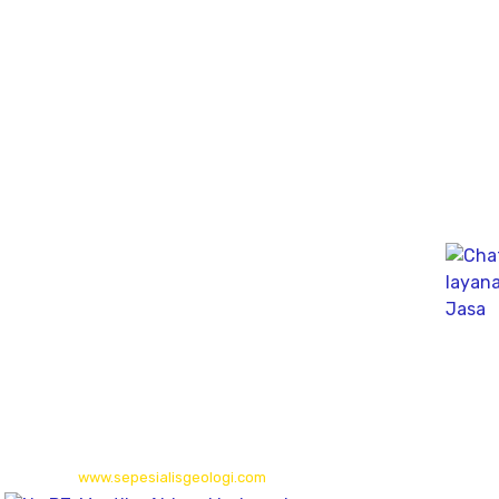
Jl. Perumahan gunung Sari Indah Block C No.02 Kedurus
Kec. Karangpilang, Kota SBY, Jawa Timur 60223
Bali
Gudang (Tan Yuti) Jl. Mahendradata Selatan,
gang Soputan Permai, Pemecutan klod, denpasar Barat
80119
Kalimantan Timur
Long Isun,Long Pahangai,Mahakam Ulu,
Kalimantan Timur
© 2026
www.sepesialisgeologi.com
| Penyedia Layanan Geolistrik,