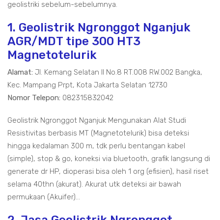
geolistriki sebelum-sebelumnya.
1. Geolistrik Ngronggot Nganjuk
AGR/MDT tipe 300 HT3
Magnetotelurik
Alamat:
Jl. Kemang Selatan II No.8 RT.008 RW.002 Bangka,
Kec. Mampang Prpt, Kota Jakarta Selatan 12730
Nomor Telepon:
082315832042
Geolistrik Ngronggot Nganjuk Mengunakan Alat Studi
Resistivitas berbasis MT (Magnetotelurik) bisa deteksi
hingga kedalaman 300 m, tdk perlu bentangan kabel
(simple), stop & go, koneksi via bluetooth, grafik langsung di
generate dr HP, dioperasi bisa oleh 1 org (efisien), hasil riset
selama 40thn (akurat). Akurat utk deteksi air bawah
permukaan (Akuifer)...