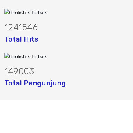
1585427
Total Hits
190274
Total Pengunjung
trik, jasa geolistrik, sumur bor, bor s